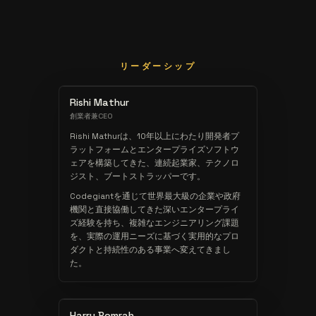
リーダーシップ
Rishi Mathur
創業者兼CEO
Rishi Mathurは、10年以上にわたり開発者プ
ラットフォームとエンタープライズソフトウ
ェアを構築してきた、連続起業家、テクノロ
ジスト、ブートストラッパーです。
Codegiantを通じて世界最大級の企業や政府
機関と直接協働してきた深いエンタープライ
ズ経験を持ち、複雑なエンジニアリング課題
を、実際の運用ニーズに基づく実用的なプロ
ダクトと持続性のある事業へ変えてきまし
た。
Harry Bomrah