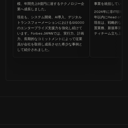
模、年間売上8億円に達するテクノロジー企
事業を統括していま
業へ成長しました。
2024年に非IT領域か
現在も、システム開発、AI導入、デジタル
年以内にHead of S
トランスフォーメーションにおけるGIGOOO
現在は、戦略的な顧
のエンタープライズ支援力を強化し続けて
置業務、新規事業開発、
います。Forbes JAPANでは、実行力、計画
ティチーム立ち上げ
力、長期的なコミットメントによって従業
員が会社を取得し成長させた希少な事例と
して紹介されました。