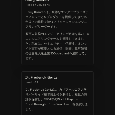
Head of Solutions
Harry Bomrahは、複雑なエンタープライズテ
クノロジーとAIプロダクトを提供してきた15
年以上の経験を持つソリューションエンジニ
アリングリーダーです。
数百人規模のエンジニアリング組織を率い、AI
エンジニアリングチームを管理してきまし
た。現在は、セキュリティ、信頼性、オンサ
イト実行が重要となる通信、医療、政府領域
の世界最大級企業でCodegiantを展開してい
ます。
Dr. Frederick Gertz
Head of AI
Dr. Frederick Gertzは、カリフォルニア大学
リバーサイド校で博士号を取得し、複数の特
許を保有し、2014年のWorld Physics
Breakthrough of the Year Awardを受賞しま
した。