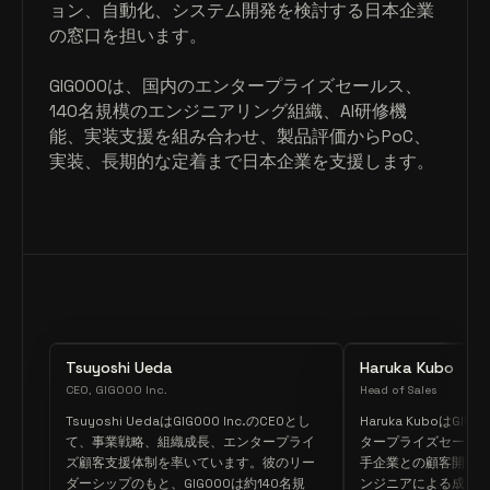
ョン、自動化、システム開発を検討する日本企業
の窓口を担います。
GIGOOOは、国内のエンタープライズセールス、
140名規模のエンジニアリング組織、AI研修機
能、実装支援を組み合わせ、製品評価からPoC、
実装、長期的な定着まで日本企業を支援します。
Tsuyoshi Ueda
Haruka Kubo
CEO, GIGOOO Inc.
Head of Sales
Tsuyoshi UedaはGIGOOO Inc.のCEOとし
Haruka KuboはG
て、事業戦略、組織成長、エンタープライ
タープライズセール
ズ顧客支援体制を率いています。彼のリー
手企業との顧客開拓を
ダーシップのもと、GIGOOOは約140名規
ンジニアによる成長